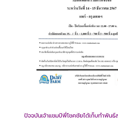
ปัจจุบันเจ้าแชมป์พี่โชคชัยได้เก็บทำพั