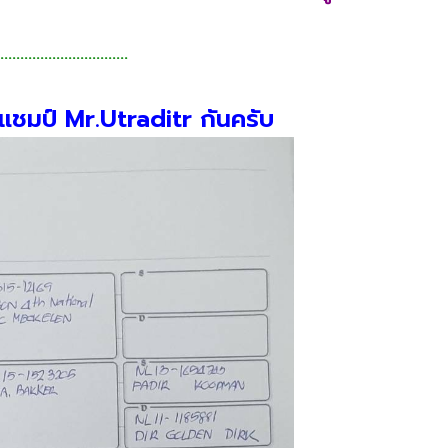
................................
าแชมป์ Mr.Utraditr กันครับ