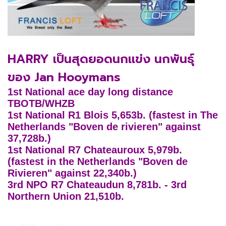
HARRY เป็นสุดยอดนกแข่ง นกพันธุ์
ของ Jan Hooymans
1st National ace day long distance
TBOTB/WHZB
1st National R1 Blois 5,653b. (fastest in The
Netherlands "Boven de rivieren" against
37,728b.)
1st National R7 Chateauroux 5,979b.
(fastest in the Netherlands "Boven de
Rivieren" against 22,340b.)
3rd NPO R7 Chateaudun 8,781b. - 3rd
Northern Union 21,510b.