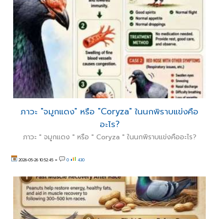
ภาวะ "จมูกแดง" หรือ "Coryza" ในนกพิราบแข่งคือ
อะไร?
ภาวะ " จมูกแดง " หรือ " Coryza " ในนกพิราบแข่งคืออะไร?
2026-05-26 10:52:45
»
0
430